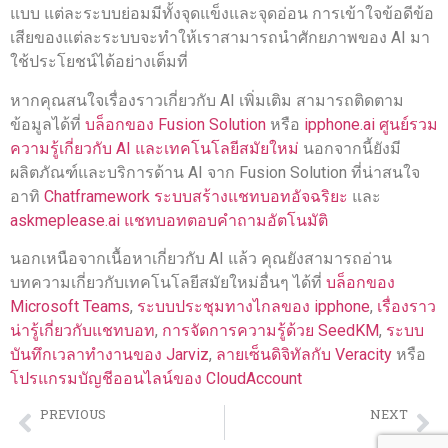
แบบ แต่ละระบบย่อมมีทั้งจุดแข็งและจุดอ่อน การเข้าใจข้อดีข้อ
เสียของแต่ละระบบจะทำให้เราสามารถนำศักยภาพของ AI มา
ใช้ประโยชน์ได้อย่างเต็มที่
หากคุณสนใจเรื่องราวเกี่ยวกับ AI เพิ่มเติม สามารถติดตาม
ข้อมูลได้ที่
บล็อกของ Fusion Solution
หรือ
ipphone.ai ศูนย์รวม
ความรู้เกี่ยวกับ AI และเทคโนโลยีสมัยใหม่
นอกจากนี้ยังมี
ผลิตภัณฑ์และบริการด้าน AI จาก Fusion Solution ที่น่าสนใจ
อาทิ
Chatframework ระบบสร้างแชทบอทอัจฉริยะ
และ
askmeplease.ai แชทบอทตอบคำถามอัตโนมัติ
นอกเหนือจากเนื้อหาเกี่ยวกับ AI แล้ว คุณยังสามารถอ่าน
บทความเกี่ยวกับเทคโนโลยีสมัยใหม่อื่นๆ ได้ที่
บล็อกของ
Microsoft Teams
,
ระบบประชุมทางไกลของ ipphone
,
เรื่องราว
น่ารู้เกี่ยวกับแชทบอท
,
การจัดการความรู้ด้วย SeedKM
,
ระบบ
บันทึกเวลาทำงานของ Jarviz
,
ลายเซ็นดิจิทัลกับ Veracity
หรือ
โปรแกรมบัญชีออนไลน์ของ CloudAccount
PREVIOUS
NEXT
Google Gemini ก้าวย่างสู่อนาคตด้วย Ai
Dream Prophecy Bot พ่อหนูมหาวิเศษแห่งโลกความฝัน