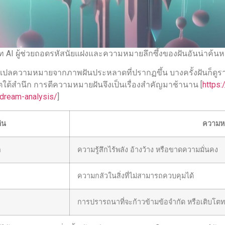
ท AI ผู้ช่วยถอดรหัสนัยแฝงและความหมายลึกซึ้งของฝันอันน่าค้นห
ความหมายจากภาพฝันประหลาดที่ปรากฏขึ้น บางครั้งฝันก็ดูราวกับเ
ตใต้สำนึก การตีความหมายฝันจึงเป็นเรื่องสำคัญมาช้านาน [
https
-dream-analysis/
]
่น
ความหม
ก
ความรู้สึกไร้พลัง อ้างว้าง หรือขาดความมั่นคง
ความกลัวในสิ่งที่ไม่สามารถควบคุมได้
การปรารถนาที่จะก้าวข้ามข้อจำกัด หรือเติบโ